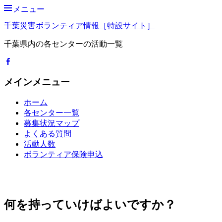
メニュー
千葉災害ボランティア情報［特設サイト］
千葉県内の各センターの活動一覧
Facebook
メインメニュー
コ
ホーム
ン
各センター一覧
テ
募集状況マップ
ン
よくある質問
ツ
活動人数
へ
ボランティア保険申込
ス
検
キ
索
ッ
検
開
索
プ
始
対
何を持っていけばよいですか？
象: