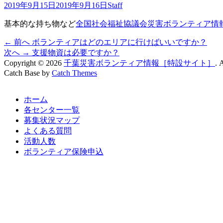
投
投
2019年9月15日
2019年9月16日
Staff
稿
稿
基本的な持ち物など
全国社会福祉協議会災害ボランティア情
日
者
前
← 前へ
ボランティアはどのエリアに行けばいいですか？
投
の
次
次へ →
支援物資は必要ですか？
稿
記
の
Copyright © 2026
千葉災害ボランティア情報［特設サイト］
. 
Catch Base by
事:
記
Catch Themes
ナ
上
事:
に
ビ
ス
ホーム
ク
ゲ
各センター一覧
ロ
募集状況マップ
ー
ー
ル
よくある質問
シ
活動人数
ボランティア保険申込
ョ
ン