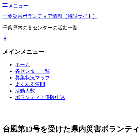
メニュー
千葉災害ボランティア情報［特設サイト］
千葉県内の各センターの活動一覧
Facebook
メインメニュー
コ
ホーム
ン
各センター一覧
テ
募集状況マップ
ン
よくある質問
ツ
活動人数
へ
ボランティア保険申込
ス
検
キ
索
ッ
検
開
索
プ
始
対
台風第13号を受けた県内災害ボランテ
象: