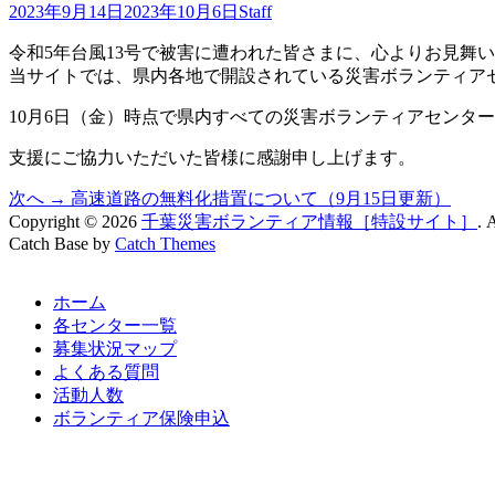
投
投
2023年9月14日
2023年10月6日
Staff
稿
稿
令和5年台風13号で被害に遭われた皆さまに、心よりお見舞
日
者
当サイトでは、県内各地で開設されている災害ボランティア
10月6日（金）時点で県内すべての災害ボランティアセンタ
支援にご協力いただいた皆様に感謝申し上げます。
次
次へ →
高速道路の無料化措置について（9月15日更新）
投
の
Copyright © 2026
千葉災害ボランティア情報［特設サイト］
. 
稿
Catch Base by
記
Catch Themes
上
事:
ナ
に
ス
ホーム
ビ
ク
各センター一覧
ロ
ゲ
募集状況マップ
ー
ル
よくある質問
ー
活動人数
シ
ボランティア保険申込
ョ
ン